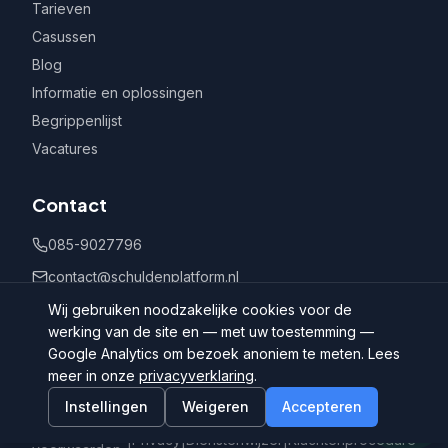
Tarieven
Casussen
Blog
Informatie en oplossingen
Begrippenlijst
Vacatures
Contact
085-9027796
contact@schuldenplatform.nl
Postbus 802, 7400 AV Deventer
Wij gebruiken noodzakelijke cookies voor de
werking van de site en — met uw toestemming —
Google Analytics om bezoek anoniem te meten. Lees
meer in onze
privacyverklaring
.
Instellingen
Weigeren
Accepteren
©
2026
Schuldenplatform.nl
Algemene
|
Privacy
|
Dienstenwijzer
|
Klachtenprocedure