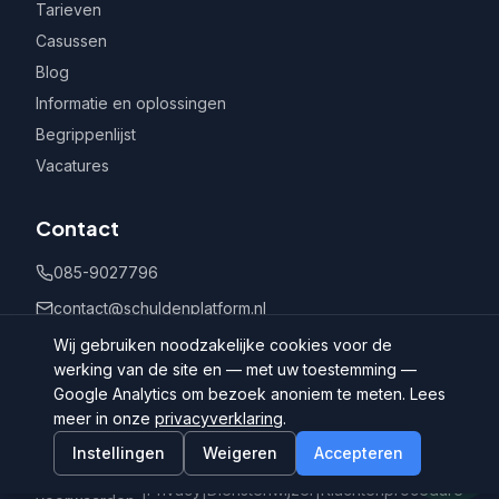
Tarieven
Casussen
Blog
Informatie en oplossingen
Begrippenlijst
Vacatures
Contact
085-9027796
contact@schuldenplatform.nl
Postbus 802, 7400 AV Deventer
Wij gebruiken noodzakelijke cookies voor de
werking van de site en — met uw toestemming —
Google Analytics om bezoek anoniem te meten. Lees
meer in onze
privacyverklaring
.
Instellingen
Weigeren
Accepteren
©
2026
Schuldenplatform.nl
Algemene
|
Privacy
|
Dienstenwijzer
|
Klachtenprocedure