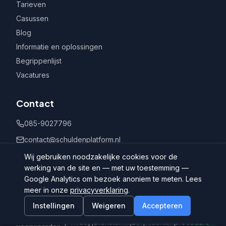
Tarieven
Casussen
Blog
Informatie en oplossingen
Begrippenlijst
Vacatures
Contact
085-9027796
contact@schuldenplatform.nl
Postbus 802, 7400 AV Deventer
Wij gebruiken noodzakelijke cookies voor de
werking van de site en — met uw toestemming —
Google Analytics om bezoek anoniem te meten. Lees
meer in onze
privacyverklaring
.
Instellingen
Weigeren
Accepteren
©
2026
Schuldenplatform.nl
Algemene
|
Privacy
|
Dienstenwijzer
|
Klachtenprocedure