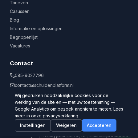
Tarieven
Casussen
Blog
Informatie en oplossingen
Begrippenlijst
Vacatures
Contact
085-9027796
contact@schuldenplatform.nl
Postbus 802, 7400 AV Deventer
Wij gebruiken noodzakelijke cookies voor de
werking van de site en — met uw toestemming —
Google Analytics om bezoek anoniem te meten. Lees
meer in onze
privacyverklaring
.
Instellingen
Weigeren
Accepteren
©
2026
Schuldenplatform.nl
Algemene
|
Privacy
|
Dienstenwijzer
|
Klachtenprocedure