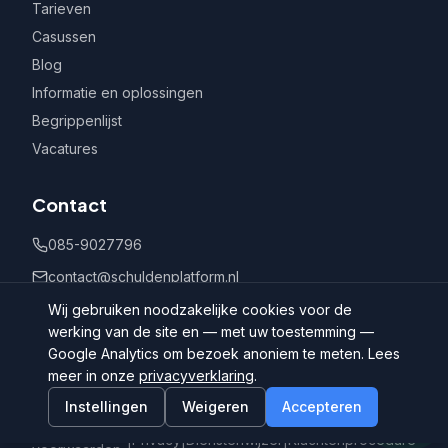
Tarieven
Casussen
Blog
Informatie en oplossingen
Begrippenlijst
Vacatures
Contact
085-9027796
contact@schuldenplatform.nl
Postbus 802, 7400 AV Deventer
Wij gebruiken noodzakelijke cookies voor de
werking van de site en — met uw toestemming —
Google Analytics om bezoek anoniem te meten. Lees
meer in onze
privacyverklaring
.
Instellingen
Weigeren
Accepteren
©
2026
Schuldenplatform.nl
Algemene
|
Privacy
|
Dienstenwijzer
|
Klachtenprocedure