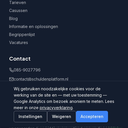
Tarieven
Casussen
Blog
Informatie en oplossingen
Begrippenlijst
Vacatures
Contact
085-9027796
contact@schuldenplatform.nl
Postbus 802, 7400 AV Deventer
Wij gebruiken noodzakelijke cookies voor de
werking van de site en — met uw toestemming —
Google Analytics om bezoek anoniem te meten. Lees
meer in onze
privacyverklaring
.
Instellingen
Weigeren
Accepteren
©
2026
Schuldenplatform.nl
Algemene
|
Privacy
|
Dienstenwijzer
|
Klachtenprocedure