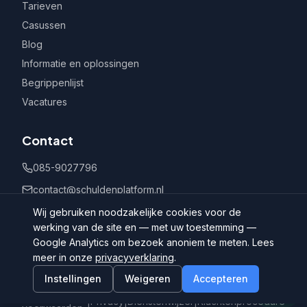
Tarieven
Casussen
Blog
Informatie en oplossingen
Begrippenlijst
Vacatures
Contact
085-9027796
contact@schuldenplatform.nl
Postbus 802, 7400 AV Deventer
Wij gebruiken noodzakelijke cookies voor de
werking van de site en — met uw toestemming —
Google Analytics om bezoek anoniem te meten. Lees
meer in onze
privacyverklaring
.
Instellingen
Weigeren
Accepteren
©
2026
Schuldenplatform.nl
Algemene
|
Privacy
|
Dienstenwijzer
|
Klachtenprocedure