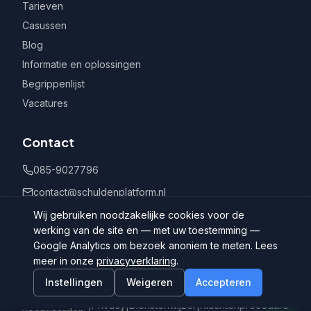
Tarieven
Casussen
Blog
Informatie en oplossingen
Begrippenlijst
Vacatures
Contact
085-9027796
contact@schuldenplatform.nl
Postbus 802, 7400 AV Deventer
Wij gebruiken noodzakelijke cookies voor de
werking van de site en — met uw toestemming —
Google Analytics om bezoek anoniem te meten. Lees
meer in onze
privacyverklaring
.
Instellingen
Weigeren
Accepteren
©
2026
Schuldenplatform.nl
Algemene
|
Privacy
|
Dienstenwijzer
|
Klachtenprocedure