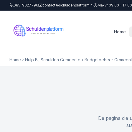
085-9027796
contact@schuldenplatform.nl
Ma-vr 09:00 - 17:00
Home
Home
Hulp Bij Schulden Gemeente
Budgetbeheer Gemeent
De pagina die 
st