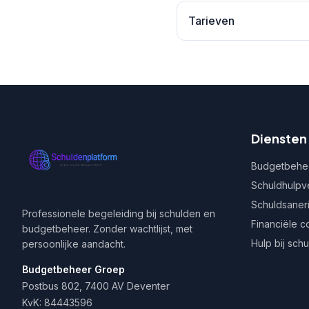
Tarieven
Diensten
Budgetbehe
Schuldhulpv
Schuldsaner
Professionele begeleiding bij schulden en
Financiële c
budgetbeheer. Zonder wachtlijst, met
Hulp bij sch
persoonlijke aandacht.
Budgetbeheer Groep
Postbus 802, 7400 AV Deventer
KvK: 84443596