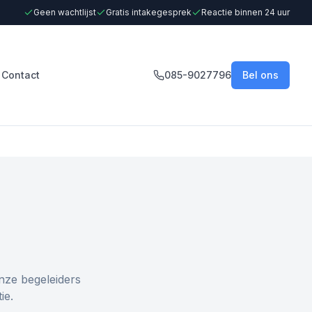
Geen wachtlijst
Gratis intakegesprek
Reactie binnen 24 uur
Contact
085-9027796
Bel ons
nze begeleiders
ie.