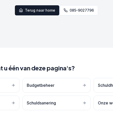
Terug naar home
085-9027796
t u één van deze pagina's?
Budgetbeheer
Schuldh
Schuldsanering
Onze w