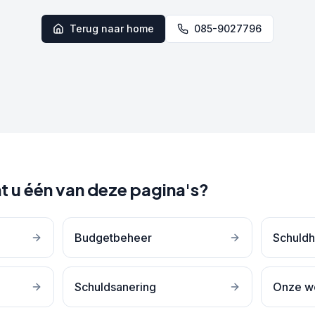
Terug naar home
085-9027796
t u één van deze pagina's?
Budgetbeheer
Schuldh
Schuldsanering
Onze w