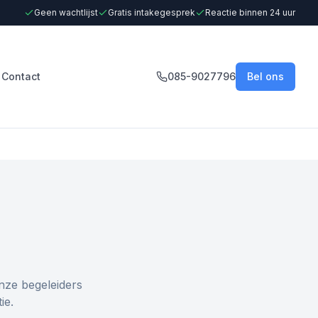
Geen wachtlijst
Gratis intakegesprek
Reactie binnen 24 uur
Contact
085-9027796
Bel ons
nze begeleiders
ie.