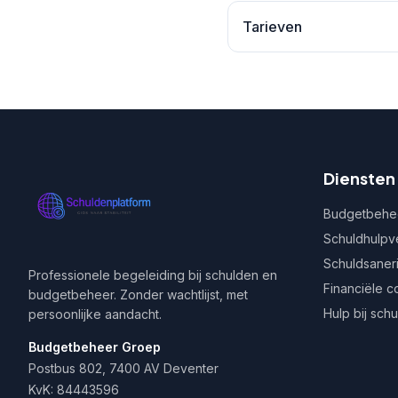
Tarieven
Diensten
Budgetbehe
Schuldhulpv
Schuldsaner
Professionele begeleiding bij schulden en
Financiële c
budgetbeheer. Zonder wachtlijst, met
Hulp bij sch
persoonlijke aandacht.
Budgetbeheer Groep
Postbus 802, 7400 AV Deventer
KvK: 84443596