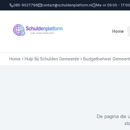
085-9027796
contact@schuldenplatform.nl
Ma-vr 09:00 - 17:00
Home
Home
Hulp Bij Schulden Gemeente
Budgetbeheer Gemeent
De pagina die 
st