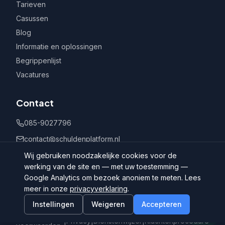
Tarieven
Casussen
Blog
Informatie en oplossingen
Begrippenlijst
Vacatures
Contact
085-9027796
contact@schuldenplatform.nl
Postbus 802, 7400 AV Deventer
Wij gebruiken noodzakelijke cookies voor de
werking van de site en — met uw toestemming —
Google Analytics om bezoek anoniem te meten. Lees
meer in onze
privacyverklaring
.
Instellingen
Weigeren
Accepteren
©
2026
Schuldenplatform.nl
Algemene
|
Privacy
|
Dienstenwijzer
|
Klachtenprocedure