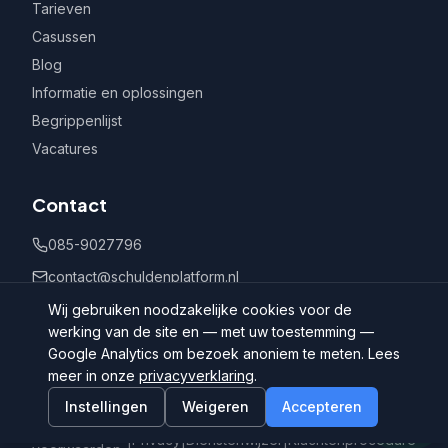
Tarieven
Casussen
Blog
Informatie en oplossingen
Begrippenlijst
Vacatures
Contact
085-9027796
contact@schuldenplatform.nl
Postbus 802, 7400 AV Deventer
Wij gebruiken noodzakelijke cookies voor de
werking van de site en — met uw toestemming —
Google Analytics om bezoek anoniem te meten. Lees
meer in onze
privacyverklaring
.
Instellingen
Weigeren
Accepteren
©
2026
Schuldenplatform.nl
Algemene
|
Privacy
|
Dienstenwijzer
|
Klachtenprocedure