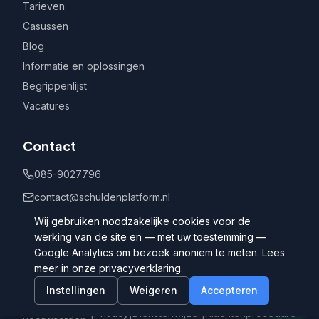
Tarieven
Casussen
Blog
Informatie en oplossingen
Begrippenlijst
Vacatures
Contact
085-9027796
contact@schuldenplatform.nl
Postbus 802, 7400 AV Deventer
Wij gebruiken noodzakelijke cookies voor de
werking van de site en — met uw toestemming —
Google Analytics om bezoek anoniem te meten. Lees
meer in onze
privacyverklaring
.
Instellingen
Weigeren
Accepteren
©
2026
Schuldenplatform.nl
Algemene
|
Privacy
|
Dienstenwijzer
|
Klachtenprocedure