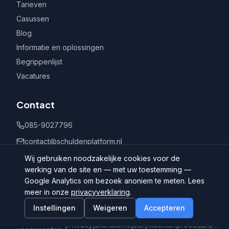
Tarieven
Casussen
Blog
Informatie en oplossingen
Begrippenlijst
Vacatures
Contact
085-9027796
contact@schuldenplatform.nl
Postbus 802, 7400 AV Deventer
Wij gebruiken noodzakelijke cookies voor de
werking van de site en — met uw toestemming —
Google Analytics om bezoek anoniem te meten. Lees
meer in onze
privacyverklaring
.
Instellingen
Weigeren
Accepteren
©
2026
Schuldenplatform.nl
Algemene
|
Privacy
|
Dienstenwijzer
|
Klachtenprocedure