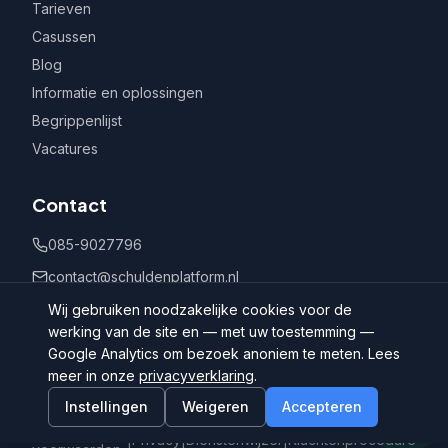
Tarieven
Casussen
Blog
Informatie en oplossingen
Begrippenlijst
Vacatures
Contact
085-9027796
contact@schuldenplatform.nl
Postbus 802, 7400 AV Deventer
Wij gebruiken noodzakelijke cookies voor de
werking van de site en — met uw toestemming —
Google Analytics om bezoek anoniem te meten. Lees
meer in onze
privacyverklaring
.
Instellingen
Weigeren
Accepteren
©
2026
Schuldenplatform.nl
Algemene
|
Privacy
|
Dienstenwijzer
|
Klachtenprocedure