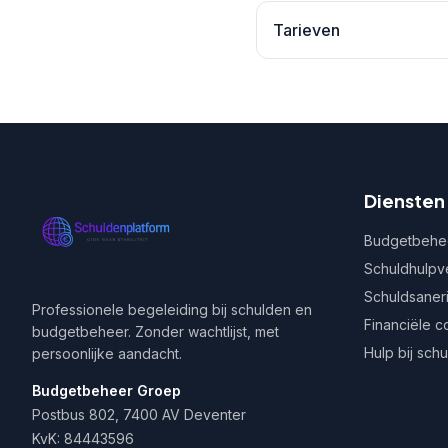
Tarieven
Diensten
Budgetbehe
Schuldhulpv
Schuldsaner
Professionele begeleiding bij schulden en
Financiële c
budgetbeheer. Zonder wachtlijst, met
Hulp bij sch
persoonlijke aandacht.
Budgetbeheer Groep
Postbus 802, 7400 AV Deventer
KvK: 84443596