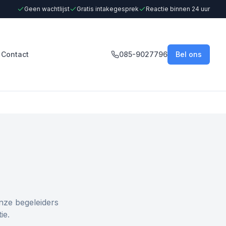
Geen wachtlijst
Gratis intakegesprek
Reactie binnen 24 uur
Contact
085-9027796
Bel ons
nze begeleiders
ie.