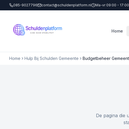
085-9027796
contact@schuldenplatform.nl
Ma-vr 09:00 - 17:00
Home
Home
Hulp Bij Schulden Gemeente
Budgetbeheer Gemeent
De pagina die 
st