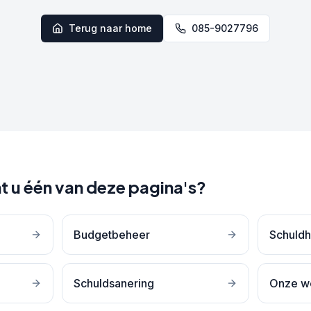
Terug naar home
085-9027796
t u één van deze pagina's?
Budgetbeheer
Schuldh
Schuldsanering
Onze w