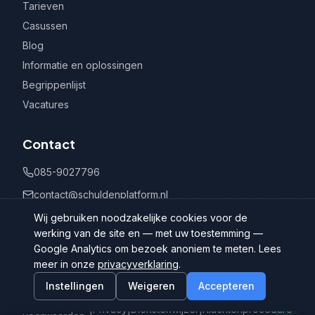
Tarieven
Casussen
Blog
Informatie en oplossingen
Begrippenlijst
Vacatures
Contact
085-9027796
contact@schuldenplatform.nl
Postbus 802, 7400 AV Deventer
Wij gebruiken noodzakelijke cookies voor de
werking van de site en — met uw toestemming —
Google Analytics om bezoek anoniem te meten. Lees
meer in onze
privacyverklaring
.
Instellingen
Weigeren
Accepteren
©
2026
Schuldenplatform.nl
Algemene
|
Privacy
|
Dienstenwijzer
|
Klachtenprocedure