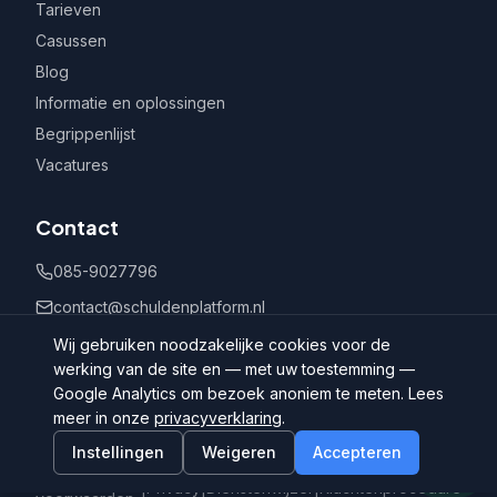
Tarieven
Casussen
Blog
Informatie en oplossingen
Begrippenlijst
Vacatures
Contact
085-9027796
contact@schuldenplatform.nl
Postbus 802, 7400 AV Deventer
Wij gebruiken noodzakelijke cookies voor de
werking van de site en — met uw toestemming —
Google Analytics om bezoek anoniem te meten. Lees
meer in onze
privacyverklaring
.
Instellingen
Weigeren
Accepteren
©
2026
Schuldenplatform.nl
Algemene
|
Privacy
|
Dienstenwijzer
|
Klachtenprocedure