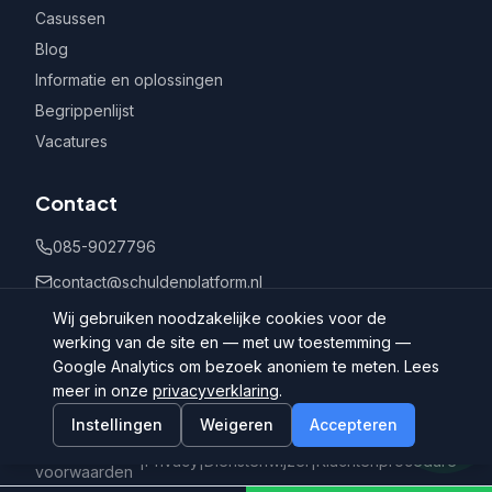
Casussen
Blog
Informatie en oplossingen
Begrippenlijst
Vacatures
Contact
085-9027796
contact@schuldenplatform.nl
Postbus 802, 7400 AV Deventer
Wij gebruiken noodzakelijke cookies voor de
werking van de site en — met uw toestemming —
Google Analytics om bezoek anoniem te meten. Lees
meer in onze
privacyverklaring
.
Instellingen
Weigeren
Accepteren
©
2026
Schuldenplatform.nl
Algemene
|
Privacy
|
Dienstenwijzer
|
Klachtenprocedure
voorwaarden