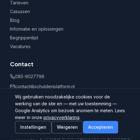
Tarieven
Casussen
Blog
Informatie en oplossingen
Begrippenlijst
Vacatures
Contact
085-9027796
contact@schuldenplatform.nl
Postbus 802, 7400 AV Deventer
Wij gebruiken noodzakelijke cookies voor de
werking van de site en — met uw toestemming —
Google Analytics om bezoek anoniem te meten. Lees
meer in onze
privacyverklaring
.
Instellingen
Weigeren
Accepteren
©
2026
Schuldenplatform.nl
Algemene
|
Privacy
|
Dienstenwijzer
|
Klachtenprocedure