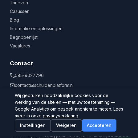
Tarieven
Casussen
Blog
Informatie en oplossingen
Begrippenlijst
Vacatures
Contact
085-9027796
contact@schuldenplatform.nl
Postbus 802, 7400 AV Deventer
Wij gebruiken noodzakelijke cookies voor de
werking van de site en — met uw toestemming —
Google Analytics om bezoek anoniem te meten. Lees
meer in onze
privacyverklaring
.
Instellingen
Weigeren
Accepteren
©
2026
Schuldenplatform.nl
Algemene
|
Privacy
|
Dienstenwijzer
|
Klachtenprocedure