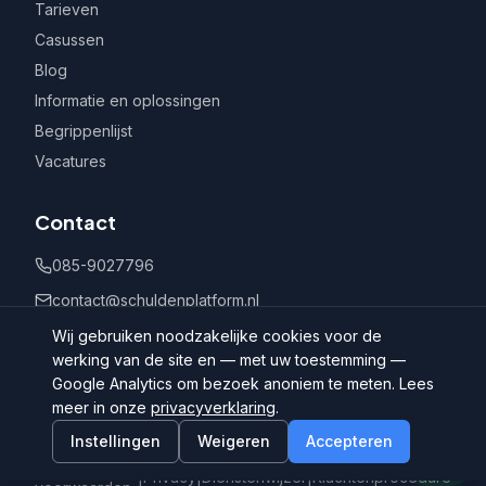
Tarieven
Casussen
Blog
Informatie en oplossingen
Begrippenlijst
Vacatures
Contact
085-9027796
contact@schuldenplatform.nl
Postbus 802, 7400 AV Deventer
Wij gebruiken noodzakelijke cookies voor de
werking van de site en — met uw toestemming —
Google Analytics om bezoek anoniem te meten. Lees
meer in onze
privacyverklaring
.
Instellingen
Weigeren
Accepteren
©
2026
Schuldenplatform.nl
Algemene
|
Privacy
|
Dienstenwijzer
|
Klachtenprocedure