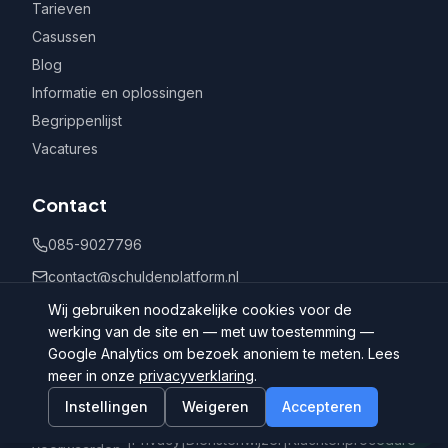
Tarieven
Casussen
Blog
Informatie en oplossingen
Begrippenlijst
Vacatures
Contact
085-9027796
contact@schuldenplatform.nl
Postbus 802, 7400 AV Deventer
Wij gebruiken noodzakelijke cookies voor de
werking van de site en — met uw toestemming —
Google Analytics om bezoek anoniem te meten. Lees
meer in onze
privacyverklaring
.
Instellingen
Weigeren
Accepteren
©
2026
Schuldenplatform.nl
Algemene
|
Privacy
|
Dienstenwijzer
|
Klachtenprocedure