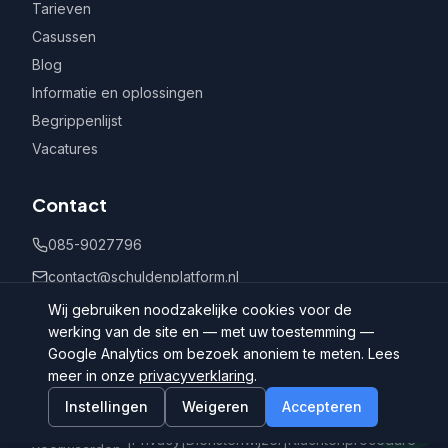
Tarieven
Casussen
Blog
Informatie en oplossingen
Begrippenlijst
Vacatures
Contact
085-9027796
contact@schuldenplatform.nl
Postbus 802, 7400 AV Deventer
Wij gebruiken noodzakelijke cookies voor de
werking van de site en — met uw toestemming —
Google Analytics om bezoek anoniem te meten. Lees
meer in onze
privacyverklaring
.
Instellingen
Weigeren
Accepteren
©
2026
Schuldenplatform.nl
Algemene
|
Privacy
|
Dienstenwijzer
|
Klachtenprocedure