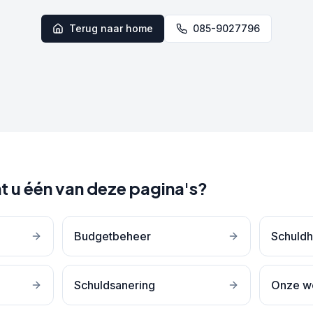
Terug naar home
085-9027796
t u één van deze pagina's?
Budgetbeheer
Schuldh
Schuldsanering
Onze w