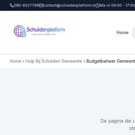
085-9027796
contact@schuldenplatform.nl
Ma-vr 09:00 - 17:00
Home
Home
Hulp Bij Schulden Gemeente
Budgetbeheer Gemeent
De pagina die 
st