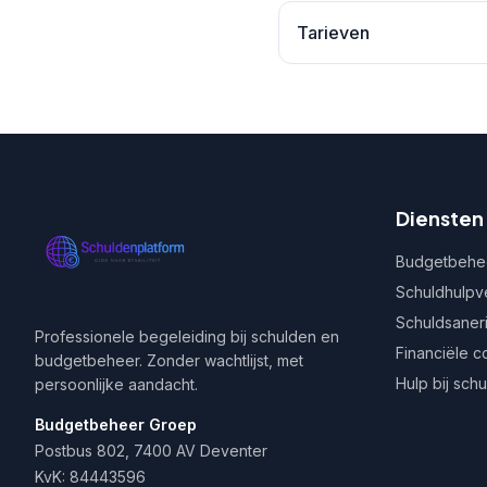
Tarieven
Diensten
Budgetbehe
Schuldhulpv
Schuldsaner
Professionele begeleiding bij schulden en
Financiële c
budgetbeheer. Zonder wachtlijst, met
Hulp bij sch
persoonlijke aandacht.
Budgetbeheer Groep
Postbus 802, 7400 AV Deventer
KvK: 84443596