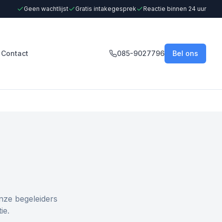
Geen wachtlijst
Gratis intakegesprek
Reactie binnen 24 uur
Contact
085-9027796
Bel ons
nze begeleiders
ie.