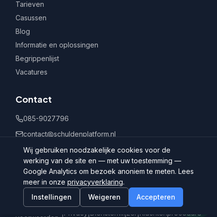
Tarieven
Casussen
Blog
Informatie en oplossingen
Begrippenlijst
Vacatures
Contact
085-9027796
contact@schuldenplatform.nl
Postbus 802, 7400 AV Deventer
Wij gebruiken noodzakelijke cookies voor de
werking van de site en — met uw toestemming —
Google Analytics om bezoek anoniem te meten. Lees
meer in onze
privacyverklaring
.
Instellingen
Weigeren
Accepteren
©
2026
Schuldenplatform.nl
Algemene
|
Privacy
|
Dienstenwijzer
|
Klachtenprocedure