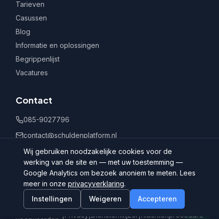
Tarieven
Casussen
Blog
Informatie en oplossingen
Begrippenlijst
Vacatures
Contact
085-9027796
contact@schuldenplatform.nl
Postbus 802, 7400 AV Deventer
Wij gebruiken noodzakelijke cookies voor de
werking van de site en — met uw toestemming —
Google Analytics om bezoek anoniem te meten. Lees
meer in onze
privacyverklaring
.
Instellingen
Weigeren
Accepteren
©
2026
Schuldenplatform.nl
Algemene
|
Privacy
|
Dienstenwijzer
|
Klachtenprocedure