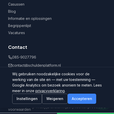
Casussen
Blog
Informatie en oplossingen
Begrippenlijst
Vacatures
Contact
085-9027796
contact@schuldenplatform.nl
Postbus 802, 7400 AV Deventer
Wij gebruiken noodzakelijke cookies voor de
werking van de site en — met uw toestemming —
Google Analytics om bezoek anoniem te meten. Lees
meer in onze
privacyverklaring
.
Instellingen
Weigeren
Accepteren
©
2026
Schuldenplatform.nl
Algemene
|
Privacy
|
Dienstenwijzer
|
Klachtenprocedure
voorwaarden