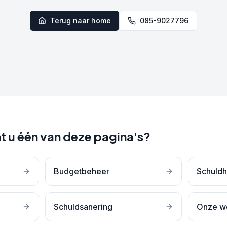
Terug naar home
085-9027796
t u één van deze pagina's?
Budgetbeheer
Schuldh
Schuldsanering
Onze w