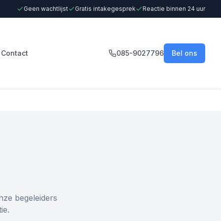
Geen wachtlijst
Gratis intakegesprek
Reactie binnen 24 uur
Contact
085-9027796
Bel ons
nze begeleiders
ie.