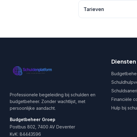
Tarieven
Diensten
Budgetbehe
Schuldhulpv
Schuldsaner
Professionele begeleiding bij schulden en
Financiële c
budgetbeheer. Zonder wachtlijst, met
Hulp bij sch
persoonlijke aandacht.
Budgetbeheer Groep
Postbus 802, 7400 AV Deventer
KvK: 84443596