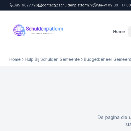
085-9027796
contact@schuldenplatform.nl
Ma-vr 09:00 - 17:00
Home
Home
Hulp Bij Schulden Gemeente
Budgetbeheer Gemeen
De pagina die 
st