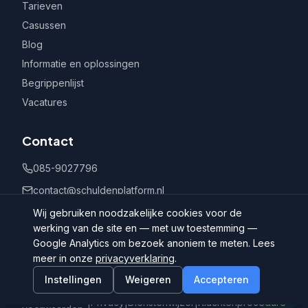
Tarieven
Casussen
Blog
Informatie en oplossingen
Begrippenlijst
Vacatures
Contact
085-9027796
contact@schuldenplatform.nl
Postbus 802, 7400 AV Deventer
Wij gebruiken noodzakelijke cookies voor de
werking van de site en — met uw toestemming —
Google Analytics om bezoek anoniem te meten. Lees
meer in onze
privacyverklaring
.
Instellingen
Weigeren
Accepteren
©
2026
Schuldenplatform.nl
Algemene
|
Privacy
|
Dienstenwijzer
|
Klachtenprocedure