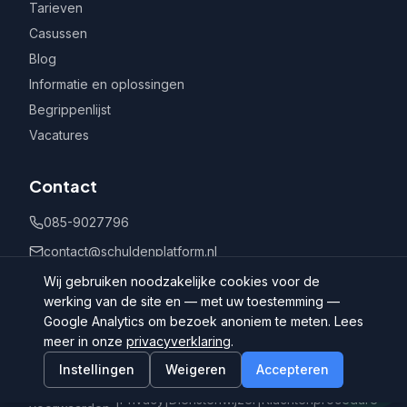
Tarieven
Casussen
Blog
Informatie en oplossingen
Begrippenlijst
Vacatures
Contact
085-9027796
contact@schuldenplatform.nl
Postbus 802, 7400 AV Deventer
Wij gebruiken noodzakelijke cookies voor de
werking van de site en — met uw toestemming —
Google Analytics om bezoek anoniem te meten. Lees
meer in onze
privacyverklaring
.
Instellingen
Weigeren
Accepteren
©
2026
Schuldenplatform.nl
Algemene
|
Privacy
|
Dienstenwijzer
|
Klachtenprocedure