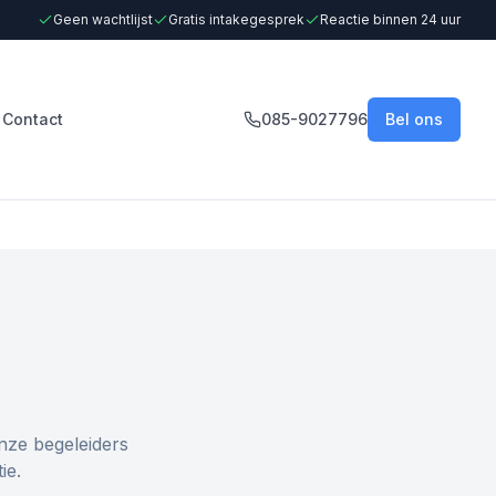
Geen wachtlijst
Gratis intakegesprek
Reactie binnen 24 uur
Contact
085-9027796
Bel ons
nze begeleiders
ie.