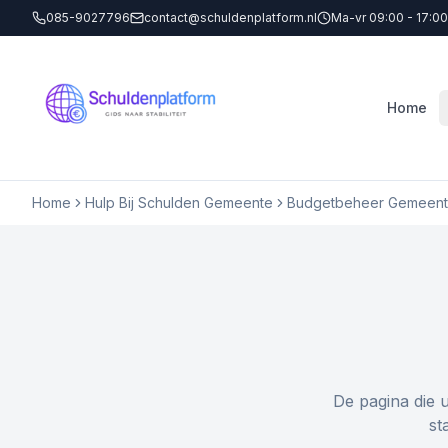
085-9027796
contact@schuldenplatform.nl
Ma-vr 09:00 - 17:00
Home
Home
Hulp Bij Schulden Gemeente
Budgetbeheer Gemeente
De pagina die 
st