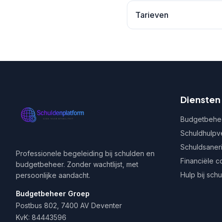
Tarieven
Diensten
Budgetbehe
Schuldhulpv
Schuldsaner
Professionele begeleiding bij schulden en
Financiële c
budgetbeheer. Zonder wachtlijst, met
Hulp bij sch
persoonlijke aandacht.
Budgetbeheer Groep
Postbus 802, 7400 AV Deventer
KvK: 84443596