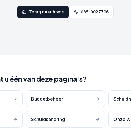
Terug naar home
085-9027796
t u één van deze pagina's?
Budgetbeheer
Schuldh
Schuldsanering
Onze w