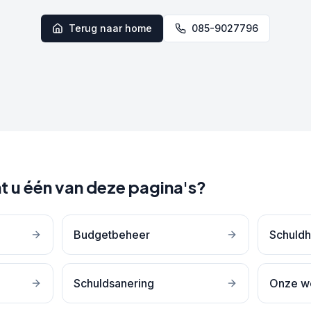
Terug naar home
085-9027796
t u één van deze pagina's?
Budgetbeheer
Schuldh
Schuldsanering
Onze w