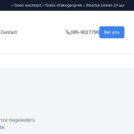
Geen wachtlijst
Gratis intakegesprek
Reactie binnen 24 uur
Contact
085-9027796
Bel ons
nze begeleiders
ie.