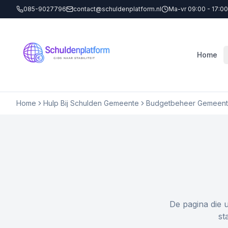
085-9027796
contact@schuldenplatform.nl
Ma-vr 09:00 - 17:00
Home
Home
Hulp Bij Schulden Gemeente
Budgetbeheer Gemeent
De pagina die 
st