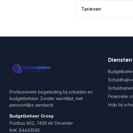
Tarieven
Diensten
Budgetbehe
Schuldhulpv
Schuldsaner
Professionele begeleiding bij schulden en
Financiële c
budgetbeheer. Zonder wachtlijst, met
Hulp bij sch
persoonlijke aandacht.
Budgetbeheer Groep
Postbus 802, 7400 AV Deventer
KvK: 84443596