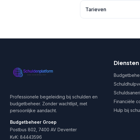
Tarieven
Diensten
Budgetbehe
Schuldhulpv
Schuldsaner
Professionele begeleiding bij schulden en
Financiële c
budgetbeheer. Zonder wachtlijst, met
Hulp bij sch
persoonlijke aandacht.
Budgetbeheer Groep
Postbus 802, 7400 AV Deventer
KvK: 84443596