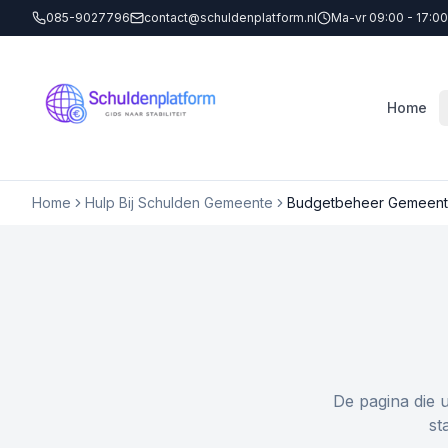
085-9027796
contact@schuldenplatform.nl
Ma-vr 09:00 - 17:00
Home
Home
Hulp Bij Schulden Gemeente
Budgetbeheer Gemeente
De pagina die 
st