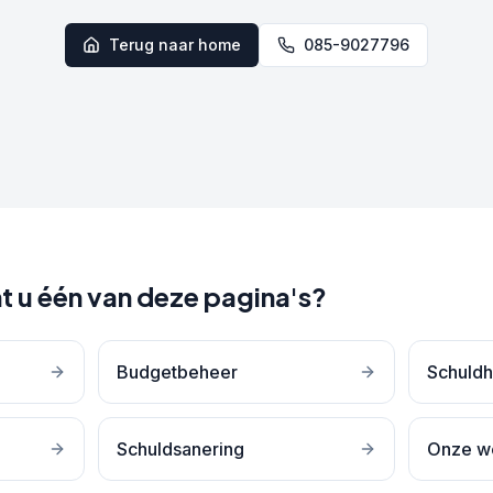
Terug naar home
085-9027796
t u één van deze pagina's?
Budgetbeheer
Schuldh
Schuldsanering
Onze w