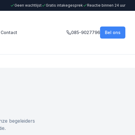
Geen wachtlijst
Gratis intakegesprek
Reactie binnen 24 uur
Contact
085-9027796
Bel ons
nze begeleiders
ie.