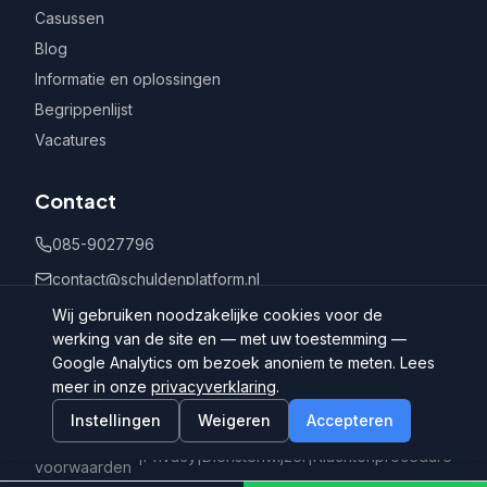
Casussen
Blog
Informatie en oplossingen
Begrippenlijst
Vacatures
Contact
085-9027796
contact@schuldenplatform.nl
Postbus 802, 7400 AV Deventer
Wij gebruiken noodzakelijke cookies voor de
werking van de site en — met uw toestemming —
Google Analytics om bezoek anoniem te meten. Lees
meer in onze
privacyverklaring
.
Instellingen
Weigeren
Accepteren
©
2026
Schuldenplatform.nl
Algemene
|
Privacy
|
Dienstenwijzer
|
Klachtenprocedure
voorwaarden