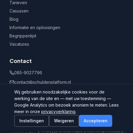
Tarieven
Casussen
Blog
Informatie en oplossingen
Begrippenlijst
Vacatures
Contact
085-9027796
contact@schuldenplatform.nl
Postbus 802, 7400 AV Deventer
Wij gebruiken noodzakelijke cookies voor de
werking van de site en — met uw toestemming —
Google Analytics om bezoek anoniem te meten. Lees
meer in onze
privacyverklaring
.
Instellingen
Weigeren
Accepteren
©
2026
Schuldenplatform.nl
Algemene
|
Privacy
|
Dienstenwijzer
|
Klachtenprocedure