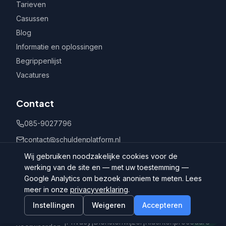
Tarieven
Casussen
Blog
Informatie en oplossingen
Begrippenlijst
Vacatures
Contact
085-9027796
contact@schuldenplatform.nl
Postbus 802, 7400 AV Deventer
Wij gebruiken noodzakelijke cookies voor de
werking van de site en — met uw toestemming —
Google Analytics om bezoek anoniem te meten. Lees
meer in onze
privacyverklaring
.
Instellingen
Weigeren
Accepteren
©
2026
Schuldenplatform.nl
Algemene
|
Privacy
|
Dienstenwijzer
|
Klachtenprocedure