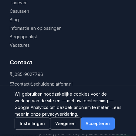
Tarieven
Casussen
Blog
Informatie en oplossingen
Begrippenlijst
Vacatures
Contact
085-9027796
contact@schuldenplatform.nl
Postbus 802, 7400 AV Deventer
Wij gebruiken noodzakelijke cookies voor de
werking van de site en — met uw toestemming —
Google Analytics om bezoek anoniem te meten. Lees
meer in onze
privacyverklaring
.
Instellingen
Weigeren
Accepteren
©
2026
Schuldenplatform.nl
Algemene
|
Privacy
|
Dienstenwijzer
|
Klachtenprocedure