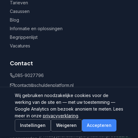
Tarieven
Casussen
Blog
Informatie en oplossingen
Begrippenlijst
Vacatures
Contact
085-9027796
contact@schuldenplatform.nl
Postbus 802, 7400 AV Deventer
Wij gebruiken noodzakelijke cookies voor de
werking van de site en — met uw toestemming —
Google Analytics om bezoek anoniem te meten. Lees
meer in onze
privacyverklaring
.
Instellingen
Weigeren
Accepteren
©
2026
Schuldenplatform.nl
Algemene
|
Privacy
|
Dienstenwijzer
|
Klachtenprocedure