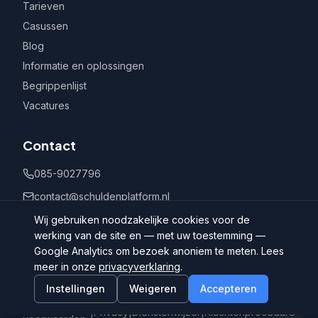
Tarieven
Casussen
Blog
Informatie en oplossingen
Begrippenlijst
Vacatures
Contact
085-9027796
contact@schuldenplatform.nl
Postbus 802, 7400 AV Deventer
Wij gebruiken noodzakelijke cookies voor de
werking van de site en — met uw toestemming —
Google Analytics om bezoek anoniem te meten. Lees
meer in onze
privacyverklaring
.
Instellingen
Weigeren
Accepteren
©
2026
Schuldenplatform.nl
Algemene
|
Privacy
|
Dienstenwijzer
|
Klachtenprocedure