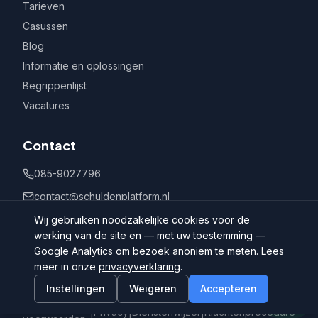
Tarieven
Casussen
Blog
Informatie en oplossingen
Begrippenlijst
Vacatures
Contact
085-9027796
contact@schuldenplatform.nl
Postbus 802, 7400 AV Deventer
Wij gebruiken noodzakelijke cookies voor de
werking van de site en — met uw toestemming —
Google Analytics om bezoek anoniem te meten. Lees
meer in onze
privacyverklaring
.
Instellingen
Weigeren
Accepteren
©
2026
Schuldenplatform.nl
Algemene
|
Privacy
|
Dienstenwijzer
|
Klachtenprocedure