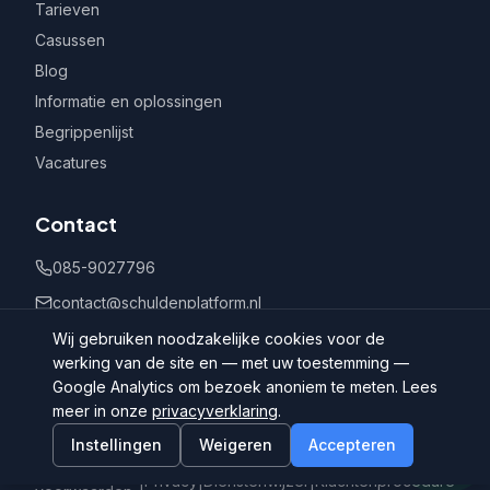
Tarieven
Casussen
Blog
Informatie en oplossingen
Begrippenlijst
Vacatures
Contact
085-9027796
contact@schuldenplatform.nl
Postbus 802, 7400 AV Deventer
Wij gebruiken noodzakelijke cookies voor de
werking van de site en — met uw toestemming —
Google Analytics om bezoek anoniem te meten. Lees
meer in onze
privacyverklaring
.
Instellingen
Weigeren
Accepteren
©
2026
Schuldenplatform.nl
Algemene
|
Privacy
|
Dienstenwijzer
|
Klachtenprocedure