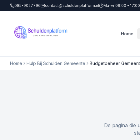
085-9027796
contact@schuldenplatform.nl
Ma-vr 09:00 - 17:00
Home
Home
Hulp Bij Schulden Gemeente
Budgetbeheer Gemeen
De pagina die 
st