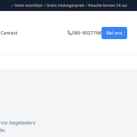
Geen wachtlijst
Gratis intakegesprek
Reactie binnen 24 uur
Contact
085-9027796
Bel ons
nze begeleiders
ie.