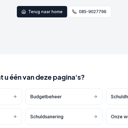
Terug naar home
085-9027796
t u één van deze pagina's?
Budgetbeheer
Schuldh
Schuldsanering
Onze w