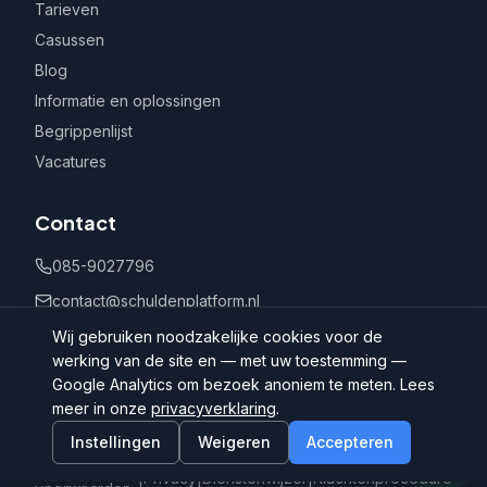
Tarieven
Casussen
Blog
Informatie en oplossingen
Begrippenlijst
Vacatures
Contact
085-9027796
contact@schuldenplatform.nl
Postbus 802, 7400 AV Deventer
Wij gebruiken noodzakelijke cookies voor de
werking van de site en — met uw toestemming —
Google Analytics om bezoek anoniem te meten. Lees
meer in onze
privacyverklaring
.
Instellingen
Weigeren
Accepteren
©
2026
Schuldenplatform.nl
Algemene
|
Privacy
|
Dienstenwijzer
|
Klachtenprocedure