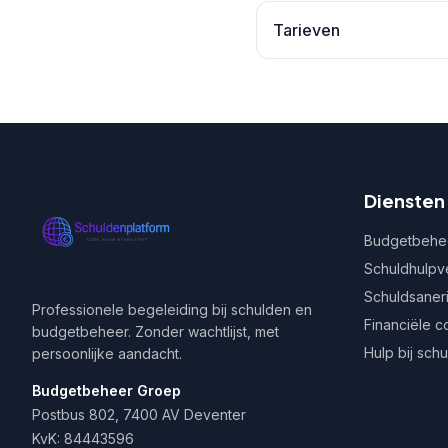
Tarieven
Diensten
Budgetbehe
Schuldhulpv
Schuldsaner
Professionele begeleiding bij schulden en
Financiële c
budgetbeheer. Zonder wachtlijst, met
Hulp bij sch
persoonlijke aandacht.
Budgetbeheer Groep
Postbus 802, 7400 AV Deventer
KvK: 84443596