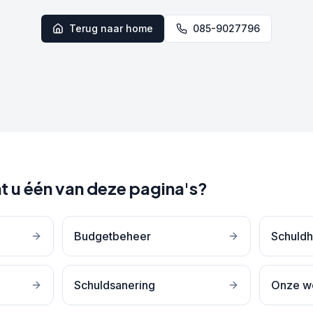
Terug naar home
085-9027796
t u één van deze pagina's?
Budgetbeheer
Schuldh
Schuldsanering
Onze w