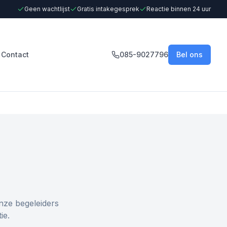
Geen wachtlijst
Gratis intakegesprek
Reactie binnen 24 uur
Contact
085-9027796
Bel ons
nze begeleiders
ie.