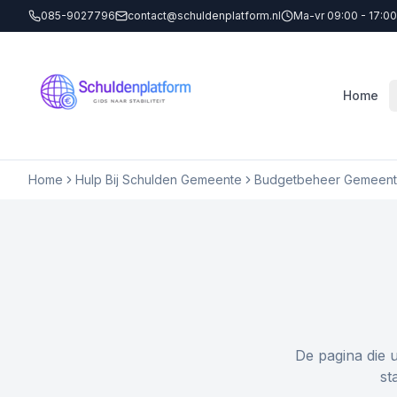
085-9027796
contact@schuldenplatform.nl
Ma-vr 09:00 - 17:00
Home
Home
Hulp Bij Schulden Gemeente
Budgetbeheer Gemeent
De pagina die 
st