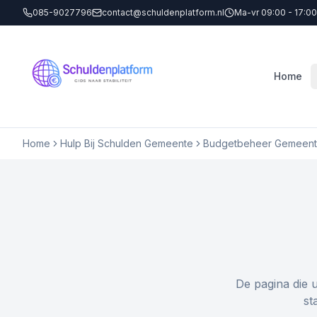
085-9027796
contact@schuldenplatform.nl
Ma-vr 09:00 - 17:00
Home
Home
Hulp Bij Schulden Gemeente
Budgetbeheer Gemeente
De pagina die 
st