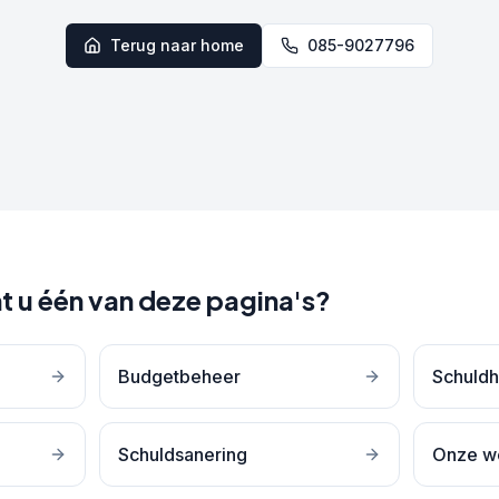
Terug naar home
085-9027796
t u één van deze pagina's?
Budgetbeheer
Schuldh
Schuldsanering
Onze w