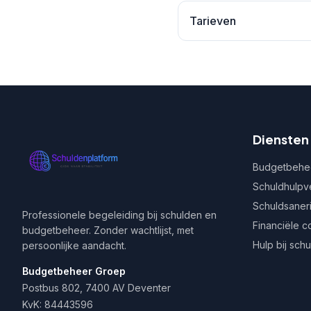
Tarieven
Diensten
Budgetbehe
Schuldhulpv
Schuldsaner
Professionele begeleiding bij schulden en
Financiële c
budgetbeheer. Zonder wachtlijst, met
Hulp bij sch
persoonlijke aandacht.
Budgetbeheer Groep
Postbus 802, 7400 AV Deventer
KvK: 84443596