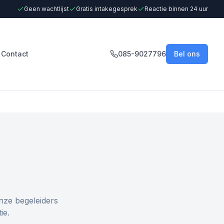
Geen wachtlijst
Gratis intakegesprek
Reactie binnen 24 uur
Contact
085-9027796
Bel ons
nze begeleiders
ie.