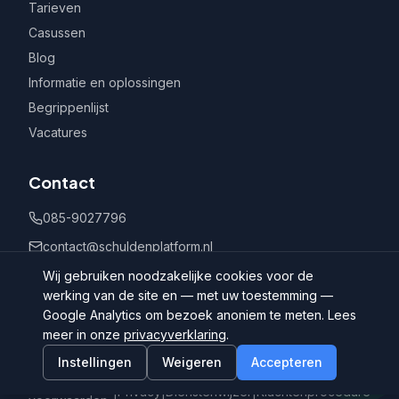
Tarieven
Casussen
Blog
Informatie en oplossingen
Begrippenlijst
Vacatures
Contact
085-9027796
contact@schuldenplatform.nl
Postbus 802, 7400 AV Deventer
Wij gebruiken noodzakelijke cookies voor de
werking van de site en — met uw toestemming —
Google Analytics om bezoek anoniem te meten. Lees
meer in onze
privacyverklaring
.
Instellingen
Weigeren
Accepteren
©
2026
Schuldenplatform.nl
Algemene
|
Privacy
|
Dienstenwijzer
|
Klachtenprocedure