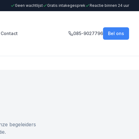
Geen wachtlijst
Gratis intakegesprek
Reactie binnen 24 uur
Contact
085-9027796
Bel ons
nze begeleiders
ie.