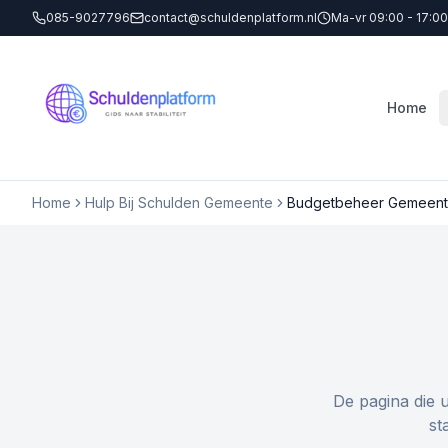
085-9027796
contact@schuldenplatform.nl
Ma-vr 09:00 - 17:00
Home
Home
Hulp Bij Schulden Gemeente
Budgetbeheer Gemeent
De pagina die 
st