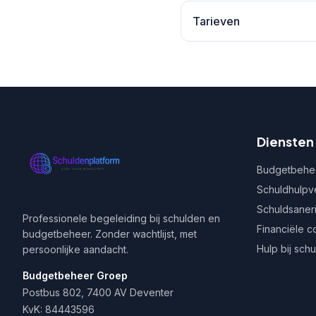
Tarieven
Diensten
Budgetbehe
Schuldhulpv
Schuldsaner
Professionele begeleiding bij schulden en
Financiële c
budgetbeheer. Zonder wachtlijst, met
Hulp bij sch
persoonlijke aandacht.
Budgetbeheer Groep
Postbus 802, 7400 AV Deventer
KvK: 84443596