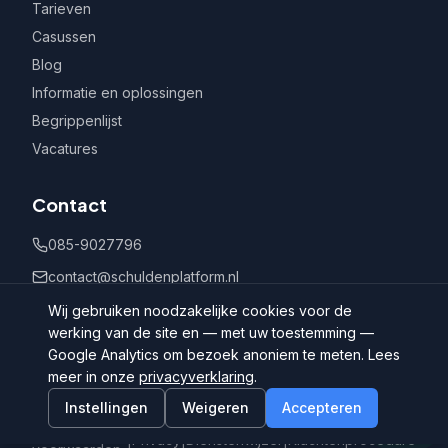
Tarieven
Casussen
Blog
Informatie en oplossingen
Begrippenlijst
Vacatures
Contact
085-9027796
contact@schuldenplatform.nl
Postbus 802, 7400 AV Deventer
Wij gebruiken noodzakelijke cookies voor de
werking van de site en — met uw toestemming —
Google Analytics om bezoek anoniem te meten. Lees
meer in onze
privacyverklaring
.
Instellingen
Weigeren
Accepteren
©
2026
Schuldenplatform.nl
Algemene
|
Privacy
|
Dienstenwijzer
|
Klachtenprocedure