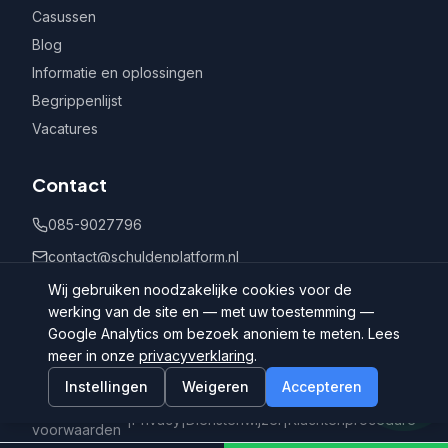
Casussen
Blog
Informatie en oplossingen
Begrippenlijst
Vacatures
Contact
085-9027796
contact@schuldenplatform.nl
Postbus 802, 7400 AV Deventer
Wij gebruiken noodzakelijke cookies voor de
werking van de site en — met uw toestemming —
Google Analytics om bezoek anoniem te meten. Lees
meer in onze
privacyverklaring
.
Instellingen
Weigeren
Accepteren
©
2026
Schuldenplatform.nl
Algemene
|
Privacy
|
Dienstenwijzer
|
Klachtenprocedure
voorwaarden